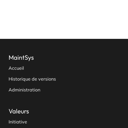
page
du
produit
MaintSys
Accueil
Historique de versions
Administration
Valeurs
Initiative