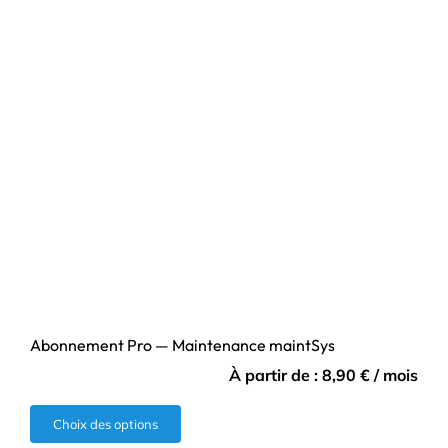
Abonnement Pro — Maintenance maintSys
À partir de :
8,90
€
/ mois
Ce
Choix des options
produit