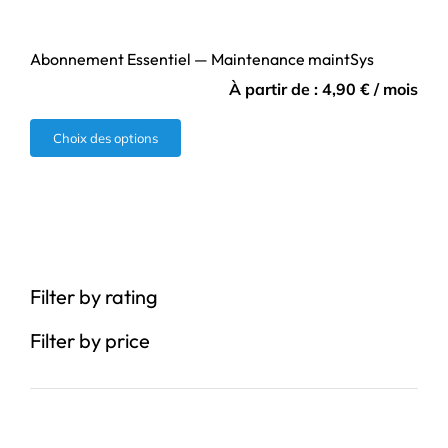
Abonnement Essentiel — Maintenance maintSys
À partir de :
4,90
€
/ mois
Ce
Choix des options
produit
a
plusieurs
variations.
Les
Filter by rating
options
peuvent
Filter by price
être
choisies
sur
la