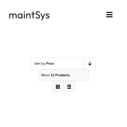
Passer
maintSys
au
Toggl
contenu
Navig
Accueil
Compte maintSys
Sort by
Price
Mon assistance
Show
12 Products