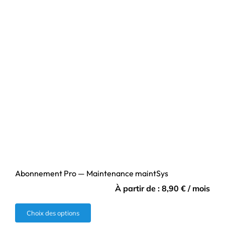
Abonnement Pro — Maintenance maintSys
À partir de :
8,90
€
/ mois
Ce
Choix des options
produit