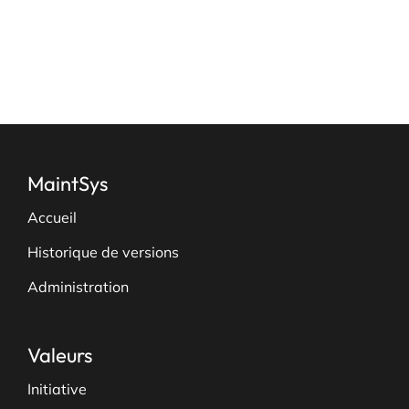
page
du
produit
MaintSys
Accueil
Historique de versions
Administration
Valeurs
Initiative