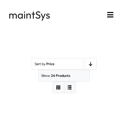
Passer
maintSys
au
Toggl
contenu
Navig
Accueil
Compte maintSys
Sort by
Price
Mon assistance
Show
24 Products