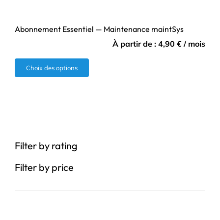
Abonnement Essentiel — Maintenance maintSys
À partir de :
4,90
€
/ mois
Ce
Choix des options
produit
a
plusieurs
variations.
Les
Filter by rating
options
peuvent
Filter by price
être
choisies
sur
la