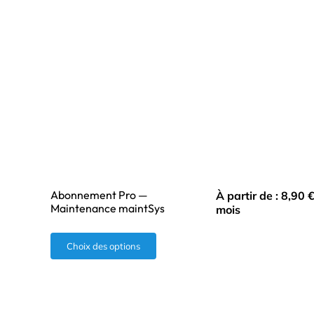
Abonnement Pro —
À partir de :
8,90
Maintenance maintSys
mois
Ce
Choix des options
produit
a
plusieurs