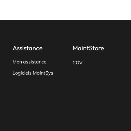
plusieurs
variations.
Les
options
peuvent
être
Assistance
MaintStore
choisies
sur
Mon assistance
CGV
la
Logiciels MaintSys
page
du
produit