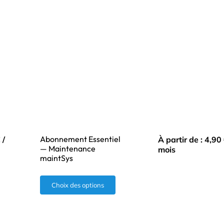
Abonnement Essentiel
€
/
À partir de :
4,90
— Maintenance
mois
maintSys
Ce
Choix des options
produit
a