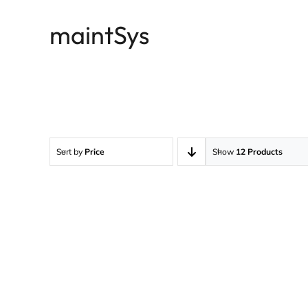
Passer
maintSys
au
contenu
Sort by
Price
Show
12 Products