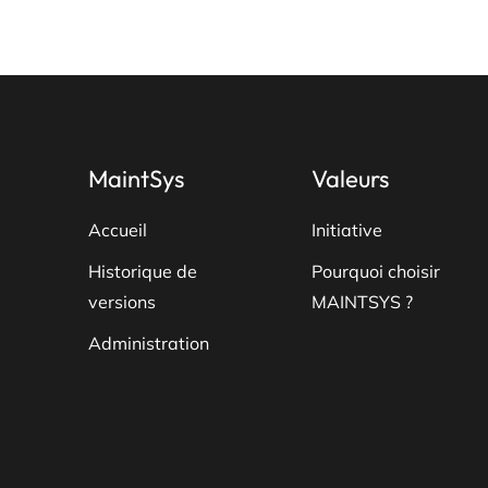
variations.
Les
options
peuvent
être
choisies
MaintSys
Valeurs
sur
la
Accueil
Initiative
page
Historique de
Pourquoi choisir
du
versions
MAINTSYS ?
produit
Administration