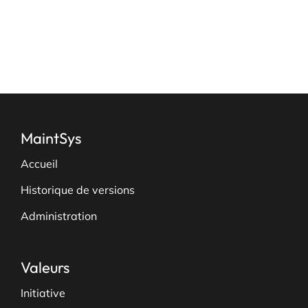
page
du
produit
MaintSys
Accueil
Historique de versions
Administration
Valeurs
Initiative