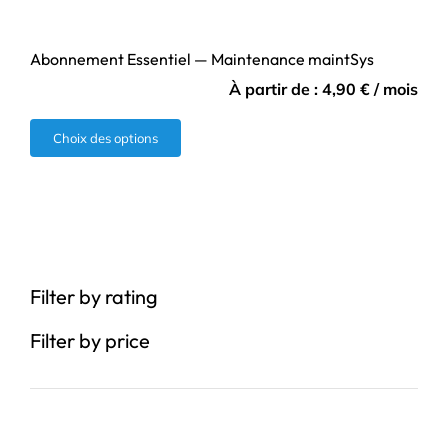
Abonnement Essentiel — Maintenance maintSys
À partir de :
4,90
€
/ mois
Ce
Choix des options
produit
a
plusieurs
variations.
Les
Filter by rating
options
peuvent
Filter by price
être
choisies
sur
la