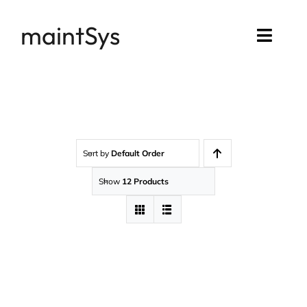
Passer
maintSys
au
Toggl
contenu
Navig
Accueil
Compte maintSys
Sort by
Default Order
Mon assistance
Show
12 Products