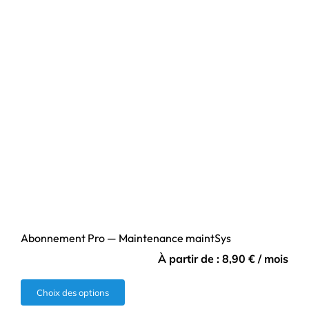
Abonnement Pro — Maintenance maintSys
À partir de :
8,90
€
/ mois
Ce
Choix des options
produit