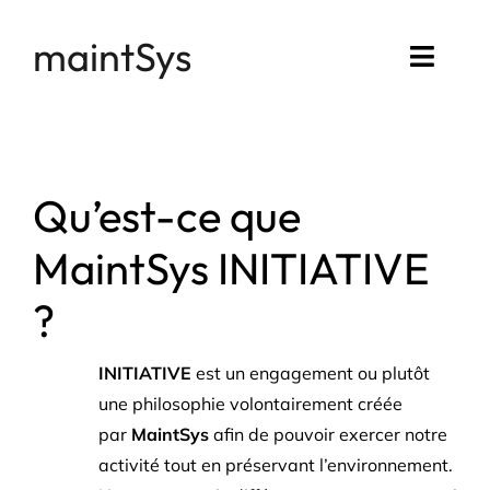
Passer
maintSys
au
Toggl
contenu
Navig
Accueil
Compte maintSys
Qu’est-ce que
MaintSys INITIATIVE
Mon assistance
?
INITIATIVE
est un engagement ou plutôt
une philosophie volontairement créée
par
MaintSys
afin de pouvoir exercer notre
activité tout en préservant l’environnement.