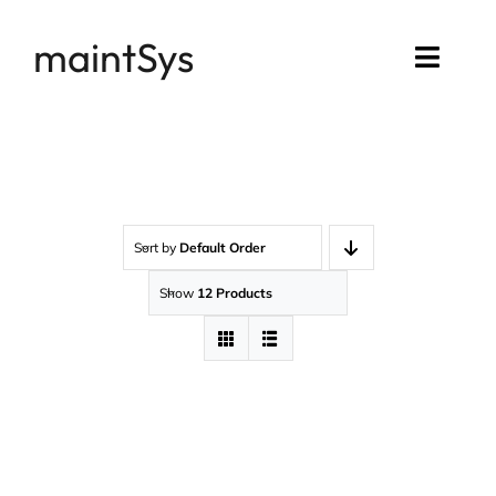
Passer
maintSys
au
Toggl
contenu
Navig
Accueil
Compte maintSys
Sort by
Default Order
Mon assistance
Show
12 Products