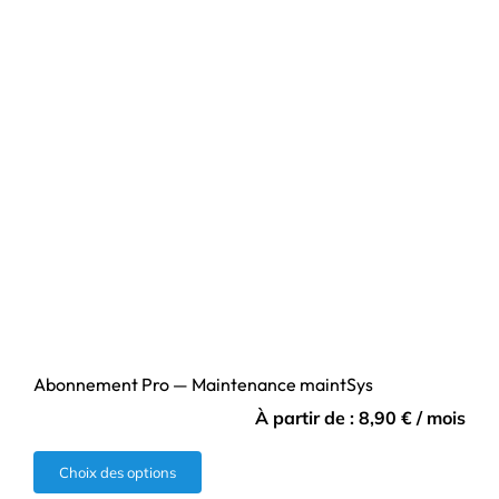
Abonnement Pro — Maintenance maintSys
À partir de :
8,90
€
/ mois
Ce
Choix des options
produit