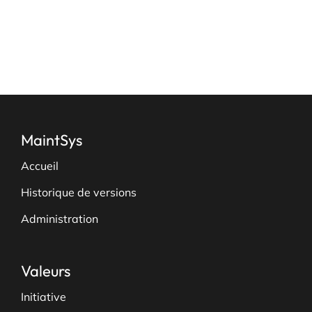
page
du
produit
MaintSys
Accueil
Historique de versions
Administration
Valeurs
Initiative