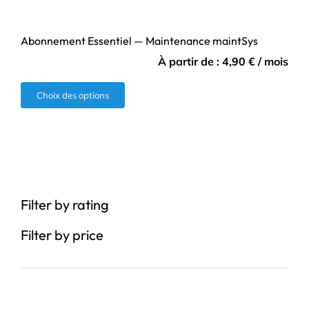
Abonnement Essentiel — Maintenance maintSys
À partir de :
4,90
€
/ mois
Ce
Choix des options
produit
a
plusieurs
variations.
Les
Filter by rating
options
peuvent
Filter by price
être
choisies
sur
la