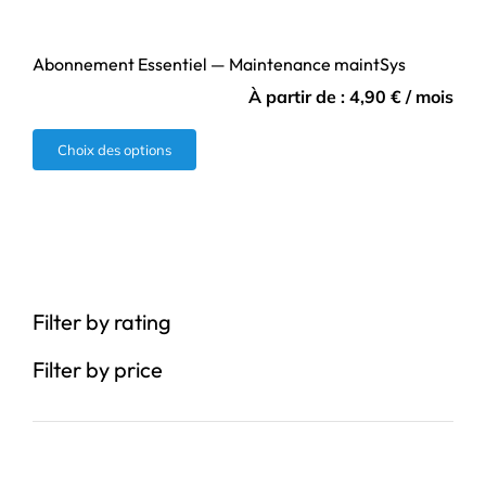
Abonnement Essentiel — Maintenance maintSys
À partir de :
4,90
€
/ mois
Ce
Choix des options
produit
a
plusieurs
variations.
Les
Filter by rating
options
peuvent
Filter by price
être
choisies
sur
la