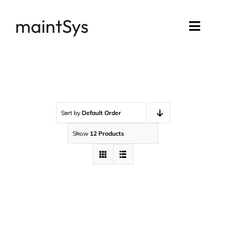
Passer
maintSys
au
Toggl
contenu
Navig
Accueil
Compte maintSys
Sort by
Default Order
Mon assistance
Show
12 Products