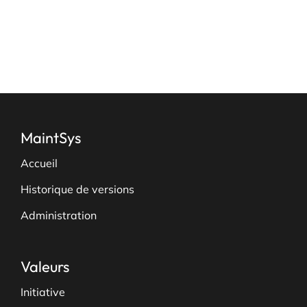
page
du
produit
MaintSys
Accueil
Historique de versions
Administration
Valeurs
Initiative