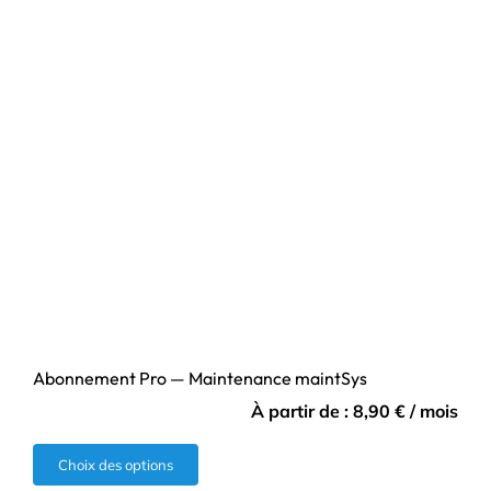
Abonnement Pro — Maintenance maintSys
À partir de :
8,90
€
/ mois
Ce
Choix des options
produit