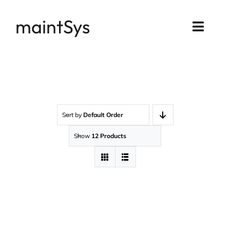
Passer
maintSys
au
Toggl
contenu
Navig
Accueil
Compte maintSys
Sort by
Default Order
Mon assistance
Show
12 Products