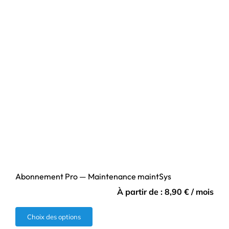
Abonnement Pro — Maintenance maintSys
À partir de :
8,90
€
/ mois
Ce
Choix des options
produit