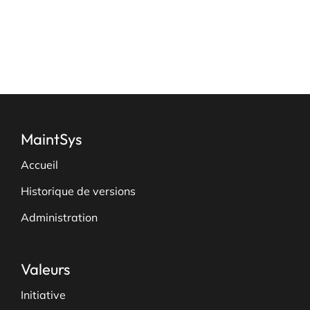
page
du
produit
MaintSys
Accueil
Historique de versions
Administration
Valeurs
Initiative