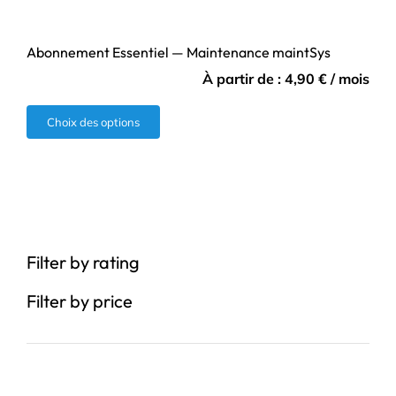
Abonnement Essentiel — Maintenance maintSys
À partir de :
4,90
€
/ mois
Ce
Choix des options
produit
a
plusieurs
variations.
Les
Filter by rating
options
peuvent
Filter by price
être
choisies
sur
la