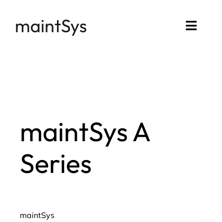
Passer
maintSys
au
Toggl
contenu
Navig
Accueil
Compte maintSys
Mon assistance
maintSys A
Series
maintSys