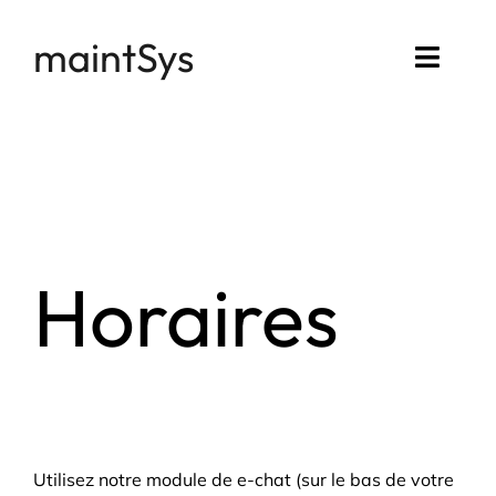
Passer
maintSys
au
Toggl
contenu
Navig
Accueil
Compte maintSys
Mon assistance
Horaires
Utilisez notre module de e-chat (sur le bas de votre