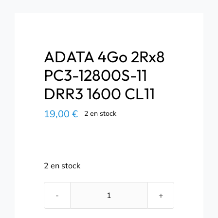
ADATA 4Go 2Rx8
PC3-12800S-11
DRR3 1600 CL11
19,00
€
2 en stock
2 en stock
quantité
de