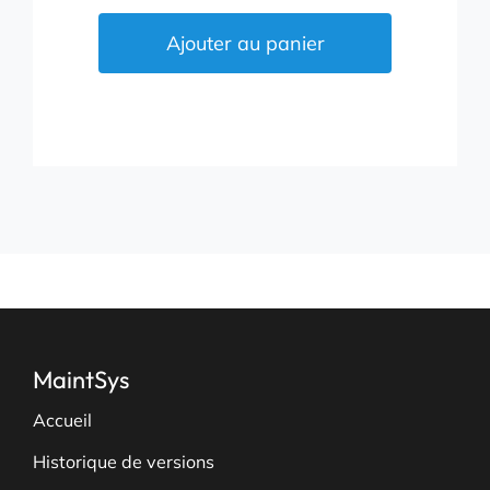
de
Clonage
Ajouter au panier
+
Montage
MaintSys
Accueil
Historique de versions