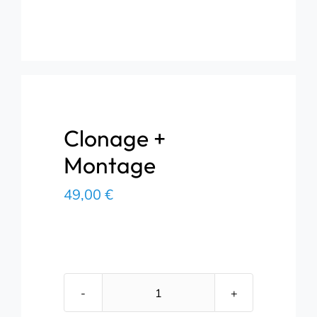
Clonage +
Montage
49,00
€
quantité