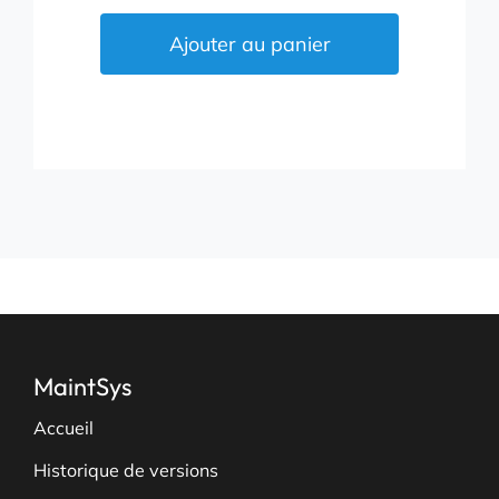
de
Connexion
Ajouter au panier
à
distance
(1h)
MaintSys
Accueil
Historique de versions