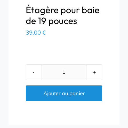
Étagère pour baie
de 19 pouces
39,00
€
quantité
de
Étagère
Ajouter au panier
pour
baie
de
19