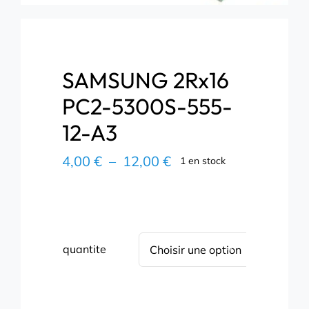
SAMSUNG 2Rx16
PC2-5300S-555-
12-A3
Plage
4,00
€
–
12,00
€
1 en stock
de
prix :
4,00 €
à
12,00 €
quantite
