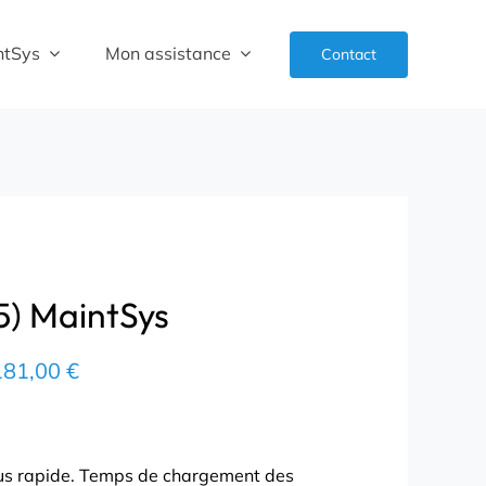
ntSys
Mon assistance
Contact
5) MaintSys
Plage
181,00
€
de
prix :
36,00 €
s rapide. Temps de chargement des
à