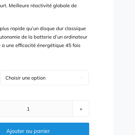
181,00 €
ourt. Meilleure réactivité globale de
lus rapide qu’un disque dur classique
autonomie de la batterie d’un ordinateur
 a une efficacité énergétique 45 fois

quantité
de
SSD
Ajouter au panier