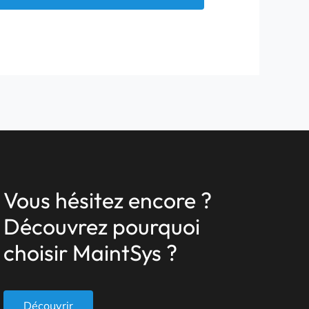
(2.5)
MaintSys
Vous hésitez encore ?
Découvrez pourquoi
choisir MaintSys ?
Découvrir