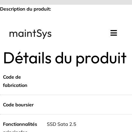
Passer
Description du produit:
au
contenu
maintSys
Toggl
Navig
Détails du produit
Accueil
Compte maintSys
Code de
fabrication
Mon assistance
Code boursier
Fonctionnalités
SSD Sata 2.5