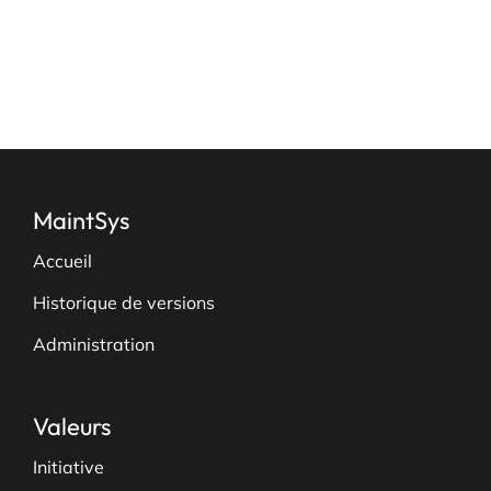
page
du
produit
MaintSys
Accueil
Historique de versions
Administration
Valeurs
Initiative