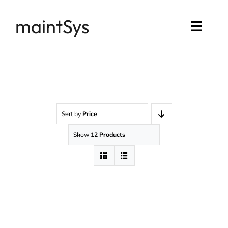
Passer
maintSys
au
Toggl
contenu
Navig
Accueil
Compte maintSys
Sort by
Price
Mon assistance
Show
12 Products