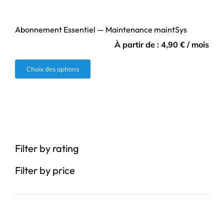
Abonnement Essentiel — Maintenance maintSys
À partir de :
4,90
€
/ mois
Ce
Choix des options
produit
a
plusieurs
variations.
Les
Filter by rating
options
peuvent
Filter by price
être
choisies
sur
la