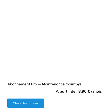
Abonnement Pro — Maintenance maintSys
À partir de :
8,90
€
/ mois
Ce
Choix des options
produit