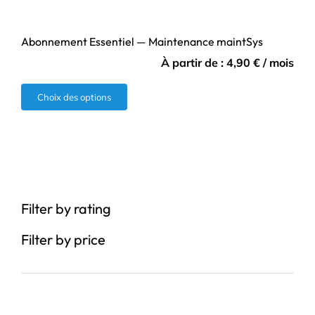
Abonnement Essentiel — Maintenance maintSys
À partir de :
4,90
€
/ mois
Ce
Choix des options
produit
a
plusieurs
variations.
Les
Filter by rating
options
peuvent
Filter by price
être
choisies
sur
la