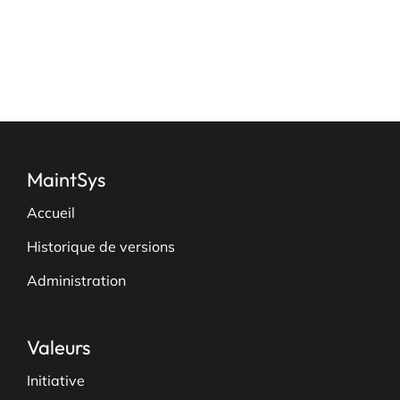
page
du
produit
MaintSys
Accueil
Historique de versions
Administration
Valeurs
Initiative