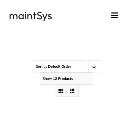
Passer
maintSys
au
Toggl
contenu
Navig
Accueil
Compte maintSys
Sort by
Default Order
Mon assistance
Show
12 Products