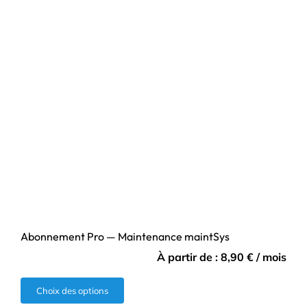
Abonnement Pro — Maintenance maintSys
À partir de :
8,90
€
/ mois
Ce
Choix des options
produit