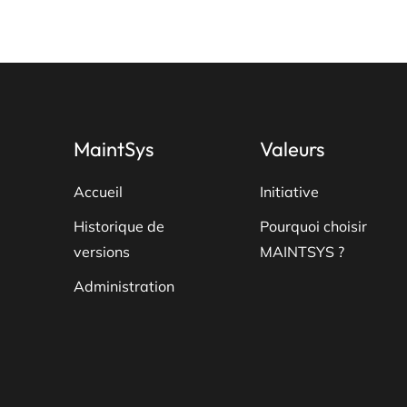
variations.
Les
options
peuvent
être
choisies
MaintSys
Valeurs
sur
la
Accueil
Initiative
page
Historique de
Pourquoi choisir
du
versions
MAINTSYS ?
produit
Administration