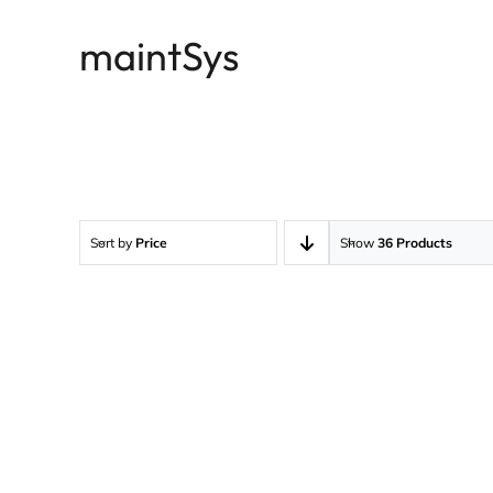
Passer
maintSys
au
contenu
Sort by
Price
Show
36 Products