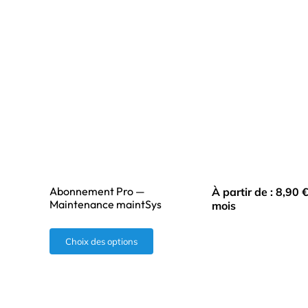
Abonnement Pro —
À partir de :
8,90
Maintenance maintSys
mois
Ce
Choix des options
produit
a
plusieurs