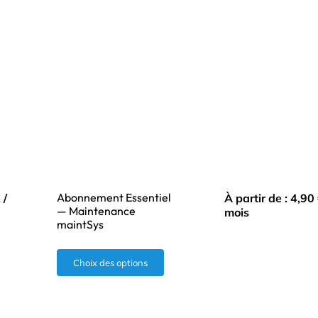
Abonnement Essentiel
€
/
À partir de :
4,90
— Maintenance
mois
maintSys
Ce
Choix des options
produit
a