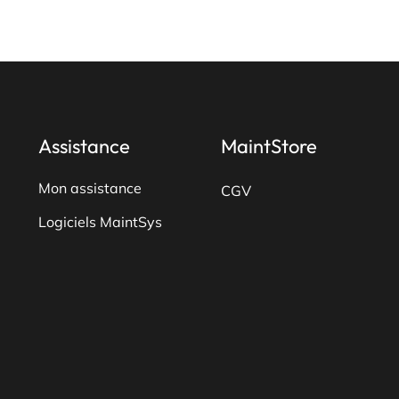
plusieurs
variations.
Les
options
peuvent
être
Assistance
MaintStore
choisies
sur
Mon assistance
CGV
la
Logiciels MaintSys
page
du
produit