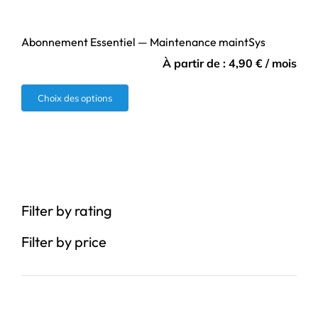
Abonnement Essentiel — Maintenance maintSys
À partir de :
4,90
€
/ mois
Ce
Choix des options
produit
a
plusieurs
variations.
Les
Filter by rating
options
peuvent
Filter by price
être
choisies
sur
la