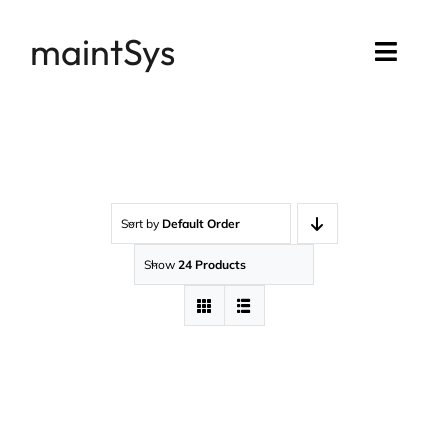
Passer
maintSys
au
Toggl
contenu
Navig
Accueil
Compte maintSys
Sort by
Default Order
Mon assistance
Show
24 Products