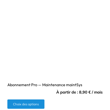
Abonnement Pro — Maintenance maintSys
À partir de :
8,90
€
/ mois
Ce
Choix des options
produit