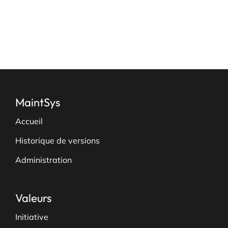
page
du
produit
MaintSys
Accueil
Historique de versions
Administration
Valeurs
Initiative