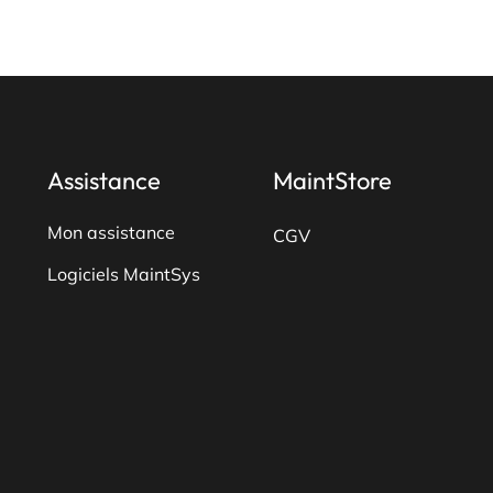
plusieurs
variations.
Les
options
peuvent
être
Assistance
MaintStore
choisies
sur
Mon assistance
CGV
la
Logiciels MaintSys
page
du
produit