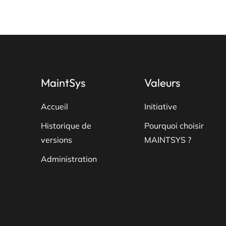
plusieurs
variations.
Les
options
peuvent
être
MaintSys
Valeurs
choisies
sur
Accueil
Initiative
la
Historique de
Pourquoi choisir
page
versions
MAINTSYS ?
du
produit
Administration