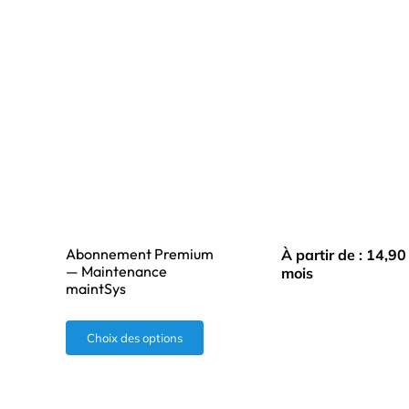
Abonnement Premium
À partir de :
14,9
— Maintenance
mois
maintSys
Ce
Choix des options
produit
a