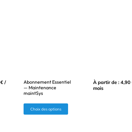
Abonnement Essentiel
0
€
/
À partir de :
4,90
— Maintenance
mois
maintSys
Ce
Choix des options
produit
a